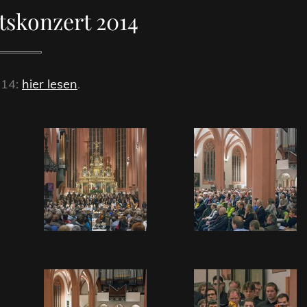
skonzert 2014
014:
hier lesen
.