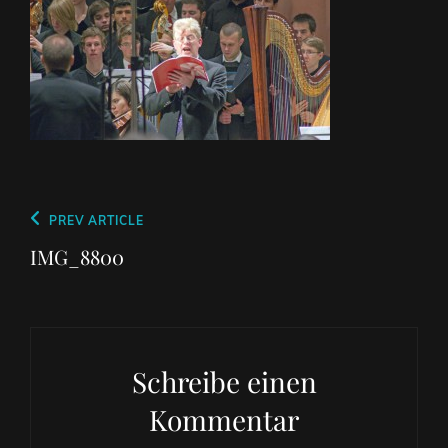
Beitragsnavigation
Previous
PREV ARTICLE
Post
IMG_8800
Schreibe einen
Kommentar