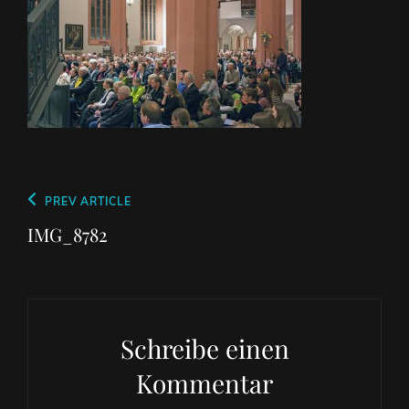
Beitragsnavigation
Previous
PREV ARTICLE
Post
IMG_8782
Schreibe einen
Kommentar